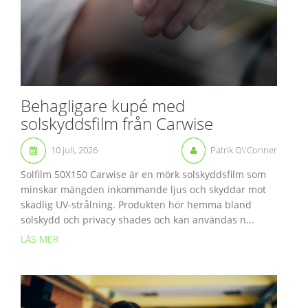
Behagligare kupé med
solskyddsfilm från Carwise
10 juli, 2026
Patrik O\'Conner
Solfilm 50X150 Carwise är en mörk solskyddsfilm som
minskar mängden inkommande ljus och skyddar mot
skadlig UV-strålning. Produkten hör hemma bland
solskydd och privacy shades och kan användas n...
LÄS MER