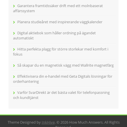
Garantera framtidssäker drift med ett molnbaserat
affärssystem
Planera studieåret med inspirerande väggkalender
Digital aktiebok som håller ordning på ägandet
automatiskt
Hitta perfekta plagg för större storlekar med komfort i
fokus
Så skapar du en magnetisk vägg med Wallrite magnetfärg
Effektivisera din e-handel med Geta Digitals lösningar för
orderhantering
Varför SvarDirekt är det bästa valet för telefonpassning
och kundtjänst
Theme Designed by
InkHive
.
© 2026 How Much Answers. All Rights