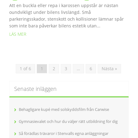
Att en buckla eller repa i karossen uppstår är nästan
oundvikligt under bilens livslängd. Små
parkeringsskador, stenskott och kollisioner lämnar spår
som inte bara påverkar bilens estetik utan...
LÄS MER
1 of 6
1
2
3
…
6
Nästa »
Senaste inläggen
Behagligare kupé med solskyddsfilm från Carwise
Gymnasievalet och hur du väljer rätt utbildning för dig
Så förädlas trävaror i Stenvalls egna anläggningar