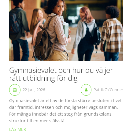
Gymnasievalet och hur du väljer
rätt utbildning för dig
22 juni, 2026
Patrik O\'Conner
Gymnasievalet är ett av de första större besluten i livet
där framtid, intressen och möjligheter vägs samman.
För många innebär det ett steg från grundskolans
struktur till en mer självstä...
LÄS MER