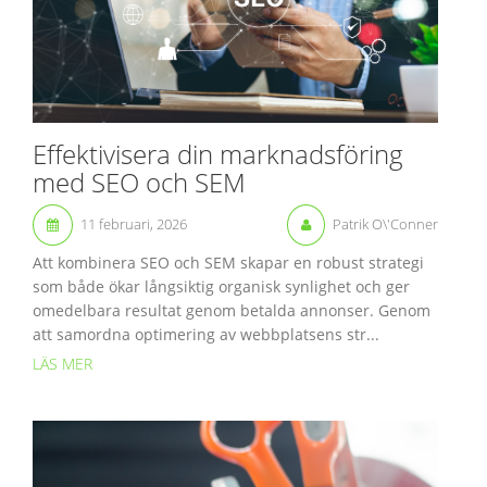
Effektivisera din marknadsföring
med SEO och SEM
11 februari, 2026
Patrik O\'Conner
Att kombinera SEO och SEM skapar en robust strategi
som både ökar långsiktig organisk synlighet och ger
omedelbara resultat genom betalda annonser. Genom
att samordna optimering av webbplatsens str...
LÄS MER