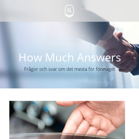
S
k
i
p
t
o
c
o
n
How Much Answers
t
e
Frågor och svar om det mesta för företaget
n
t