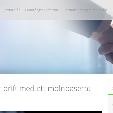
Jämföra lån
Framgångsrik affärsidé
Förstärk företagets varumärke
 drift med ett molnbaserat