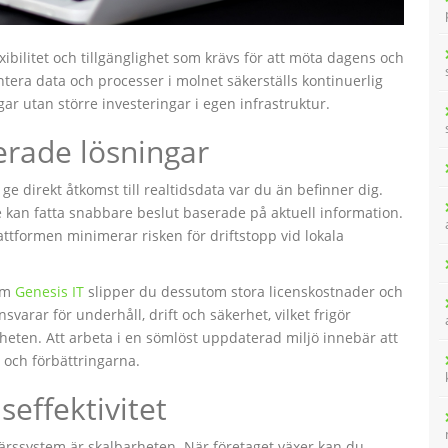
ibilitet och tillgänglighet som krävs för att möta dagens och
ra data och processer i molnet säkerställs kontinuerlig
ar utan större investeringar i egen infrastruktur.
rade lösningar
e direkt åtkomst till realtidsdata var du än befinner dig.
 kan fatta snabbare beslut baserade på aktuell information.
formen minimerar risken för driftstopp vid lokala
som
Genesis IT
slipper du dessutom stora licenskostnader och
arar för underhåll, drift och säkerhet, vilket frigör
heten. Att arbeta i en sömlöst uppdaterad miljö innebär att
a och förbättringarna.
effektivitet
ärssystem är skalbarheten. När företaget växer kan du