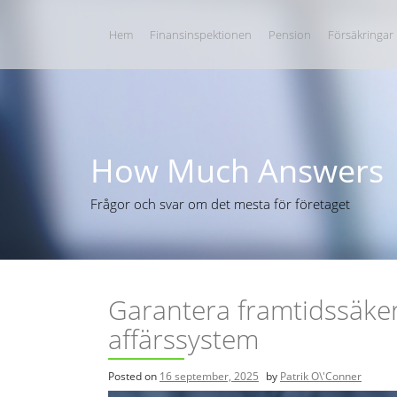
S
k
Hem
Finansinspektionen
Pension
Försäkringar
i
p
t
o
c
o
n
How Much Answers
t
e
n
Frågor och svar om det mesta för företaget
t
Garantera framtidssäker
affärssystem
Posted on
16 september, 2025
by
Patrik O\'Conner