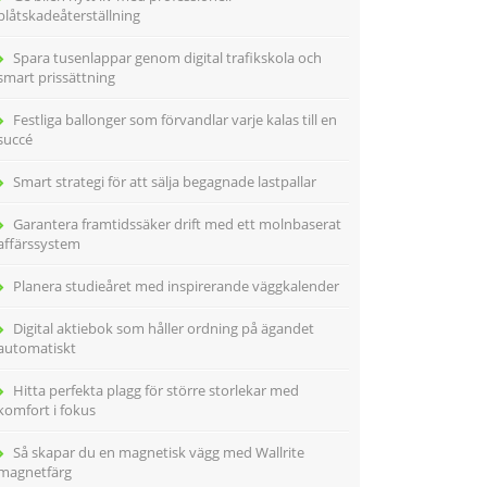
plåtskadeåterställning
Spara tusenlappar genom digital trafikskola och
smart prissättning
Festliga ballonger som förvandlar varje kalas till en
succé
Smart strategi för att sälja begagnade lastpallar
Garantera framtidssäker drift med ett molnbaserat
affärssystem
Planera studieåret med inspirerande väggkalender
Digital aktiebok som håller ordning på ägandet
automatiskt
Hitta perfekta plagg för större storlekar med
komfort i fokus
Så skapar du en magnetisk vägg med Wallrite
magnetfärg