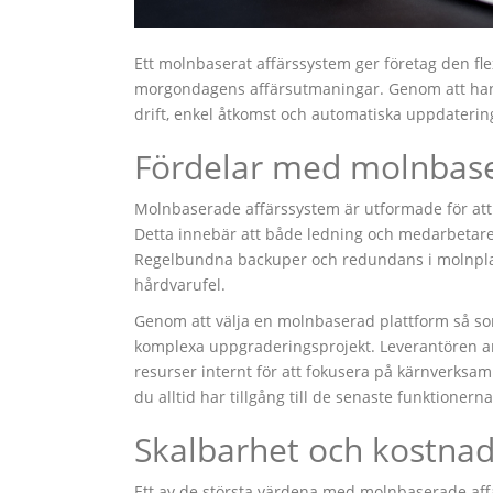
Ett molnbaserat affärssystem ger företag den flex
morgondagens affärsutmaningar. Genom att hante
drift, enkel åtkomst och automatiska uppdatering
Fördelar med molnbase
Molnbaserade affärssystem är utformade för att g
Detta innebär att både ledning och medarbetare
Regelbundna backuper och redundans i molnplatt
hårdvarufel.
Genom att välja en molnbaserad plattform så 
komplexa uppgraderingsprojekt. Leverantören ansv
resurser internt för att fokusera på kärnverksam
du alltid har tillgång till de senaste funktionern
Skalbarhet och kostnads
Ett av de största värdena med molnbaserade aff