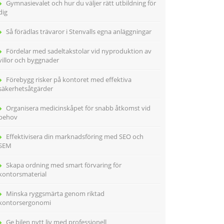
Gymnasievalet och hur du väljer rätt utbildning för
dig
Så förädlas trävaror i Stenvalls egna anläggningar
Fördelar med sadeltakstolar vid nyproduktion av
villor och byggnader
Förebygg risker på kontoret med effektiva
säkerhetsåtgärder
Organisera medicinskåpet för snabb åtkomst vid
behov
Effektivisera din marknadsföring med SEO och
SEM
Skapa ordning med smart förvaring för
kontorsmaterial
Minska ryggsmärta genom riktad
kontorsergonomi
Ge bilen nytt liv med professionell