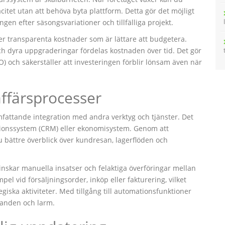
citet utan att behöva byta plattform. Detta gör det möjligt
gen efter säsongsvariationer och tillfälliga projekt.
 transparenta kostnader som är lättare att budgetera.
och dyra uppgraderingar fördelas kostnaden över tid. Det gör
) och säkerställer att investeringen förblir lönsam även när
affärsprocesser
ttande integration med andra verktyg och tjänster. Det
tionssystem (CRM) eller ekonomisystem. Genom att
 bättre överblick över kundresan, lagerflöden och
inskar manuella insatser och felaktiga överföringar mellan
el vid försäljningsorder, inköp eller fakturering, vilket
egiska aktiviteter. Med tillgång till automationsfunktioner
nanden och larm.