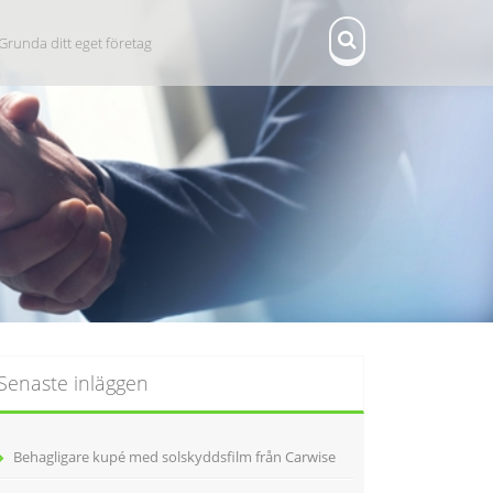
Grunda ditt eget företag
Senaste inläggen
Behagligare kupé med solskyddsfilm från Carwise