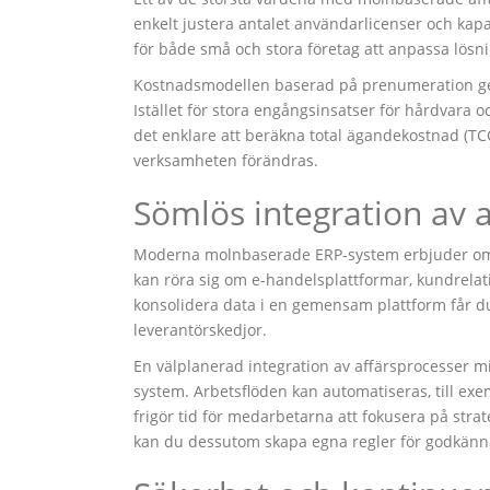
enkelt justera antalet användarlicenser och kapa
för både små och stora företag att anpassa lösnin
Kostnadsmodellen baserad på prenumeration ger
Istället för stora engångsinsatser för hårdvara 
det enklare att beräkna total ägandekostnad (TCO
verksamheten förändras.
Sömlös integration av 
Moderna molnbaserade ERP-system erbjuder omfa
kan röra sig om e‑handelsplattformar, kundrela
konsolidera data i en gemensam plattform får du
leverantörskedjor.
En välplanerad integration av affärsprocesser m
system. Arbetsflöden kan automatiseras, till exemp
frigör tid för medarbetarna att fokusera på strat
kan du dessutom skapa egna regler för godkän