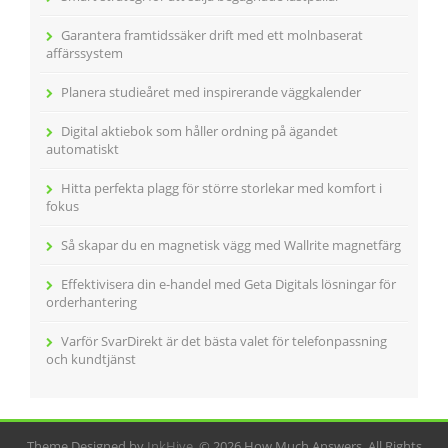
Garantera framtidssäker drift med ett molnbaserat
affärssystem
Planera studieåret med inspirerande väggkalender
Digital aktiebok som håller ordning på ägandet
automatiskt
Hitta perfekta plagg för större storlekar med komfort i
fokus
Så skapar du en magnetisk vägg med Wallrite magnetfärg
Effektivisera din e-handel med Geta Digitals lösningar för
orderhantering
Varför SvarDirekt är det bästa valet för telefonpassning
och kundtjänst
Theme Designed by
InkHive
.
© 2026 How Much Answers. All Rights