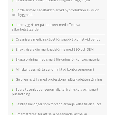
Så förädlas trävaror i Stenvalls egna anläggningar
Fördelar med sadeltakstolar vid nyproduktion av villor
och byggnader
Förebygg risker på kontoret med effektiva
säkerhetsåtgärder
Organisera medicinskåpet för snabb åtkomst vid behov
Effektivisera din marknadsföring med SEO och SEM
Skapa ordning med smart förvaring för kontorsmaterial
Minska ryggsmärta genom riktad kontorsergonomi
Ge bilen nytt liv med professionell plåtskadeåterställning
Spara tusenlappar genom digital trafikskola och smart
prissättning
Festliga ballonger som förvandlar varje kalas till en succé
Smart strategi för att sälja begagnade lastpallar