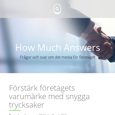
S
k
i
p
t
o
c
o
n
How Much Answers
t
e
Frågor och svar om det mesta för företaget
n
t
Förstärk företagets
varumärke med snygga
trycksaker