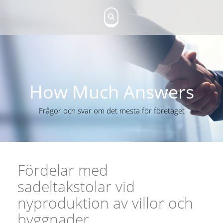
S
k
i
p
t
o
c
o
n
How Much Answers
t
e
Frågor och svar om det mesta för företaget
n
t
Fördelar med
sadeltakstolar vid
nyproduktion av villor och
byggnader