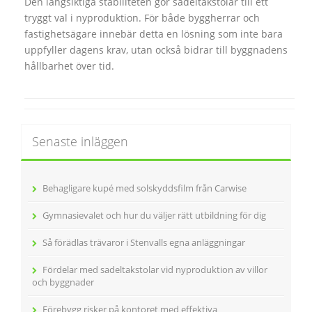
Den långsiktiga stabiliteten gör sadeltakstolar till ett
tryggt val i nyproduktion. För både byggherrar och
fastighetsägare innebär detta en lösning som inte bara
uppfyller dagens krav, utan också bidrar till byggnadens
hållbarhet över tid.
Senaste inläggen
Behagligare kupé med solskyddsfilm från Carwise
Gymnasievalet och hur du väljer rätt utbildning för dig
Så förädlas trävaror i Stenvalls egna anläggningar
Fördelar med sadeltakstolar vid nyproduktion av villor
och byggnader
Förebygg risker på kontoret med effektiva