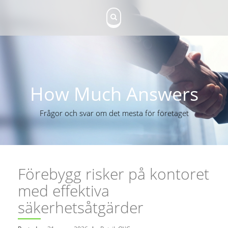
S
k
i
p
t
o
c
o
n
How Much Answers
t
e
Frågor och svar om det mesta för företaget
n
t
Förebygg risker på kontoret
med effektiva
säkerhetsåtgärder