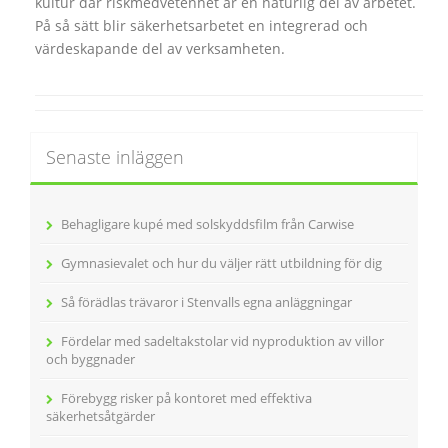
kultur där riskmedvetenhet är en naturlig del av arbetet.
På så sätt blir säkerhetsarbetet en integrerad och
värdeskapande del av verksamheten.
Senaste inläggen
Behagligare kupé med solskyddsfilm från Carwise
Gymnasievalet och hur du väljer rätt utbildning för dig
Så förädlas trävaror i Stenvalls egna anläggningar
Fördelar med sadeltakstolar vid nyproduktion av villor
och byggnader
Förebygg risker på kontoret med effektiva
säkerhetsåtgärder