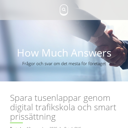
S
k
i
p
t
o
c
o
n
How Much Answers
t
e
Frågor och svar om det mesta för företaget
n
t
Spara tusenlappar genom
digital trafikskola och smart
prissättning