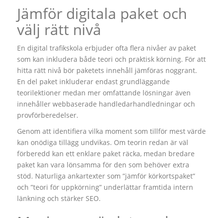
Jämför digitala paket och
välj rätt nivå
En digital trafikskola erbjuder ofta flera nivåer av paket
som kan inkludera både teori och praktisk körning. För att
hitta rätt nivå bör paketets innehåll jämföras noggrant.
En del paket inkluderar endast grundläggande
teorilektioner medan mer omfattande lösningar även
innehåller webbaserade handledarhandledningar och
provförberedelser.
Genom att identifiera vilka moment som tillför mest värde
kan onödiga tillägg undvikas. Om teorin redan är väl
förberedd kan ett enklare paket räcka, medan bredare
paket kan vara lönsamma för den som behöver extra
stöd. Naturliga ankartexter som ”jämför körkortspaket”
och ”teori för uppkörning” underlättar framtida intern
länkning och stärker SEO.