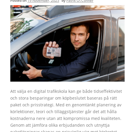
Posted on
19 november, 2025
by
Patrik O\'Conner
Att välja en digital trafikskola kan ge både tidseffektivitet
och stora besparingar om köpbeslutet baseras på rätt
paket och prisstrategi. Med en genomtänkt planering av
körlektioner, teori och tilläggstjänster går det att hålla
kostnaderna nere utan att kompromissa med kvaliteten.
Genom att jämföra olika erbjudanden och utnyttja
paketlösningar skapas en prisvänlig väg mot körkortet.