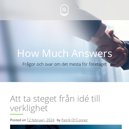
S
k
i
p
t
o
c
o
n
How Much Answers
t
e
Frågor och svar om det mesta för företaget
n
t
Att ta steget från idé till
verklighet
Posted on
12 februari, 2024
by
Patrik O\'Conner