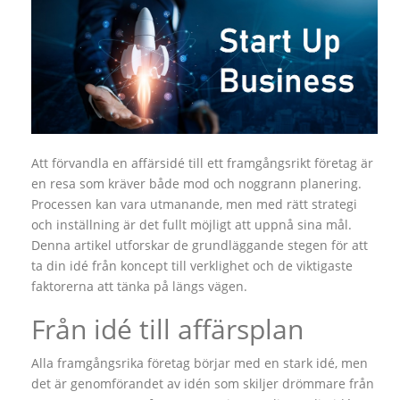
Att förvandla en affärsidé till ett framgångsrikt företag är
en resa som kräver både mod och noggrann planering.
Processen kan vara utmanande, men med rätt strategi
och inställning är det fullt möjligt att uppnå sina mål.
Denna artikel utforskar de grundläggande stegen för att
ta din idé från koncept till verklighet och de viktigaste
faktorerna att tänka på längs vägen.
Från idé till affärsplan
Alla framgångsrika företag börjar med en stark idé, men
det är genomförandet av idén som skiljer drömmare från